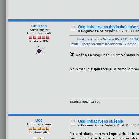
Omikron
Odg: Infracrveno (brzinsko) sušen
Administrator
«
Odgovor #4 na:
Veljače 07, 2011, 01:1
Ludi znanstvenik
Citat: Jericho na Veljače 05, 2011, 09:30
Postova: 839
imate u poljprivrednim trgovinama IR lampe.
Možda se mogu naći i u trgovinama koje 
Najbitnije je kupiti žarulju, a sama lampa
Scientia potentia est.
Doc
Odg: Infracrveno sušenje
Ludi znanstvenik
«
Odgovor #5 na:
Veljače 11, 2011, 07:27
Postova: 463
Ja sebi planiram nesto improvizirati sto 
mislim jako brzo. Nisam jos testirao, ali vi