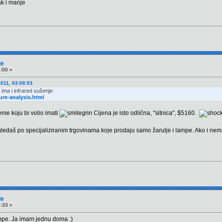
ak i manje
je
7:00 »
2011, 03:08:53
ima i infrared sušenje:
ure-analysis.html
eme koju bi volio imati
Cijena je isto odlična, "sitnica", $5160.
gledaš po specijaliziranim trgovinama koje prodaju samo žarulje i lampe. Ako i nema
je
0:33 »
mpe. Ja imam jednu doma :)