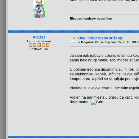
Electrochemistry never lies
Alojzij3
Odg: Infracrveno sušenje
Ludi znanstvenik
«
Odgovor #6 na:
Siječnja 15, 2013, 08:4
Postova: 741
Ja sam pak nabavio upravo tu lampu koju 
samo neki drugi model. Moj model je: S
U poljoprivrednim dućanima su mi rekli d
za elektroniku (kabeli, utičnice i takve sli
temperaturu, a pilići se skupljaju pod svje
Idealne su ovakve stvari u zimskim uvjetim
Vidjeh na par mjesta u gradu da kafići koj
dvije muhe.