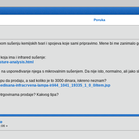
Poruka
sušenju kemijskih tvari i spojeva koje sami pripravimo. Mene bi me zanimalo gdje bi 
koja ima i infrared sušenje:
sture-analysis.html
 uspoređivanje njega s mikrovalnim sušenjem. Da nije isto, normalno, ali jako sl
pu da prodaju, a sad koliko je to 3000 dinara, iskreno neznam?
medisana-infracrvena-lampa-irl/44_1041_19335_1_0_0/item.jsp
letrgovinama prodaje? Kakvog tipa?
je
4:06 »