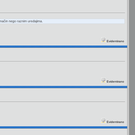
ovaj način nego raznim uređajima.
Evidentirano
Evidentirano
Evidentirano