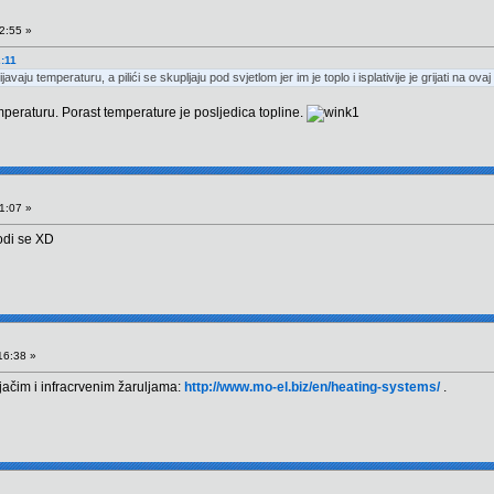
2:55 »
2:11
sijavaju temperaturu, a pilići se skupljaju pod svjetlom jer im je toplo i isplativije je grijati na 
emperaturu. Porast temperature je posljedica topline.
1:07 »
odi se XD
16:38 »
jačim i infracrvenim žaruljama:
http://www.mo-el.biz/en/heating-systems/
.