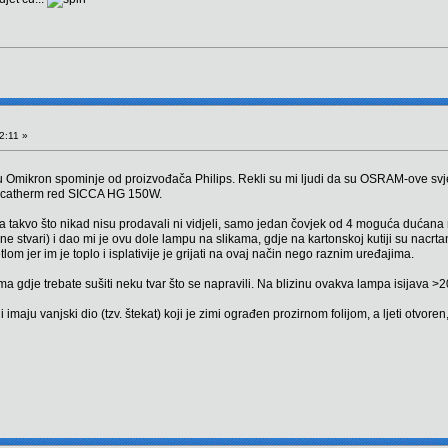
2:11 »
Omikron spominje od proizvođača Philips. Rekli su mi ljudi da su OSRAM-ove svjetil
iccatherm red SICCA HG 150W.
a takvo što nikad nisu prodavali ni vidjeli, samo jedan čovjek od 4 moguća dućana 
čne stvari) i dao mi je ovu dole lampu na slikama, gdje na kartonskoj kutiji su nacrtani 
tlom jer im je toplo i isplativije je grijati na ovaj način nego raznim uređajima.
a gdje trebate sušiti neku tvar što se napravili. Na blizinu ovakva lampa isijava >2
i imaju vanjski dio (tzv. štekat) koji je zimi ograđen prozirnom folijom, a ljeti otvo