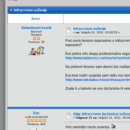
Infracrveno sušenje
Autor
Slobodoumi kemik
Infracrveno sušenje
Banned
«
na:
Veljače 01, 2011, 03:08:53 »
Student
Pod ovom temom raspravimo o infracrvenom 
Postova: 30
napravici?
Evo jedna vrlo skupa profesionalna vaga 
http://www.balances.com/sartorius/moi
Na jednom forumu sam davno bio naišao na
Evo kod naših susjeda sam vidio ovu lam
http://www.takolako.rs/user/masazeri/
Znate li u kakvim se ovo dućanima ili ve
Doc
Odg: Infracrveno (brzinsko) sušen
Ludi znanstvenik
«
Odgovor #1 na:
Veljače 01, 2011, 06:0
Postova: 463
Vrlo zanimljiv nacin susenja.