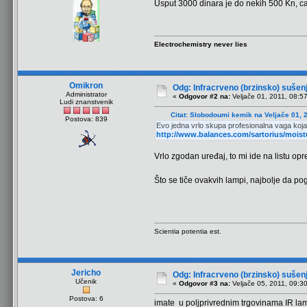
Usput 3000 dinara je do nekih 500 Kn, c
Electrochemistry never lies
Omikron
Odg: Infracrveno (brzinsko) sušen
Administrator
«
Odgovor #2 na:
Veljače 01, 2011, 08:5
Ludi znanstvenik
Citat: Slobodoumi kemik na Veljače 01, 
Postova: 839
Evo jedna vrlo skupa profesionalna vaga koja 
http://www.balances.com/sartorius/moist
Vrlo zgodan uređaj, to mi ide na listu opr
Što se tiče ovakvih lampi, najbolje da po
Scientia potentia est.
Jericho
Odg: Infracrveno (brzinsko) sušen
Učenik
«
Odgovor #3 na:
Veljače 05, 2011, 09:3
Postova: 6
imate u poljprivrednim trgovinama IR la