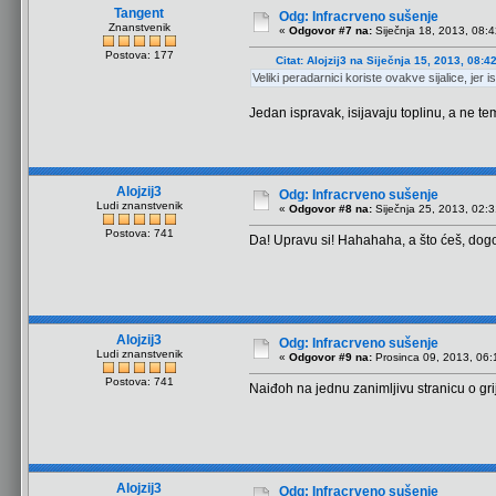
Tangent
Odg: Infracrveno sušenje
Znanstvenik
«
Odgovor #7 na:
Siječnja 18, 2013, 08:4
Postova: 177
Citat: Alojzij3 na Siječnja 15, 2013, 08:4
Veliki peradarnici koriste ovakve sijalice, jer i
Jedan ispravak, isijavaju toplinu, a ne t
Alojzij3
Odg: Infracrveno sušenje
Ludi znanstvenik
«
Odgovor #8 na:
Siječnja 25, 2013, 02:3
Postova: 741
Da! Upravu si! Hahahaha, a što ćeš, dog
Alojzij3
Odg: Infracrveno sušenje
Ludi znanstvenik
«
Odgovor #9 na:
Prosinca 09, 2013, 06:
Postova: 741
Naiđoh na jednu zanimljivu stranicu o gri
Alojzij3
Odg: Infracrveno sušenje