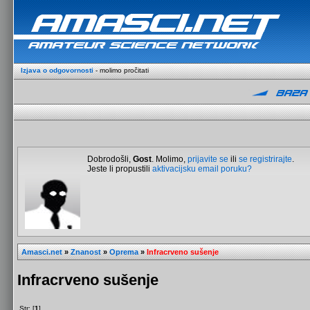
Izjava o odgovornosti
- molimo pročitati
Dobrodošli,
Gost
. Molimo,
prijavite se
ili
se registrirajte
.
Jeste li propustili
aktivacijsku email poruku?
Amasci.net
»
Znanost
»
Oprema
»
Infracrveno sušenje
Infracrveno sušenje
Str: [
1
]