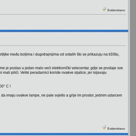
Evidentirano
jke među boljima i dugotrajnijima od ostalih što se prikazuju na tržištu,
me je poslao u jedan malo veći elektronički velecentar, gdje se prodaje sve
mali pilići. Veliki peradarnici koriste ovakve sijalice, jer isijavaju
00° C !
ren, da imaju ovakve lampe, ne pale svjetlo a grije im prostor, jednim udarcem
Evidentirano