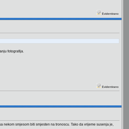
Evidentirano
nju fotografija.
Evidentirano
ce sa nekom smjesom biti smjesten na tronoscu. Tako da vrijeme susenja je,