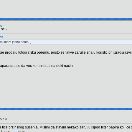
je
5:52 »
:33
 Ja imam jednu doma :)
prodaju fotografsku opremu, pošto se takve žarulje znaju koristiti pri izradi/razvija
/aparatura se da već konstruirati na neki način.
:26 »
se tice brzinskog susenja. Mislim da stavim nekako zarulju ispod filter papira koji 
djet cu...