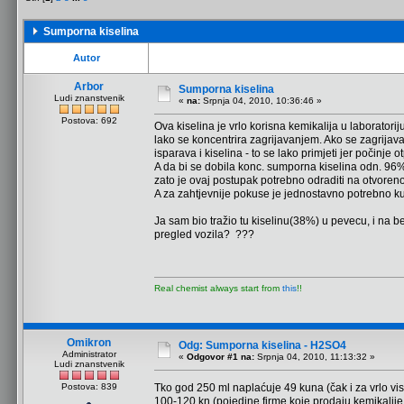
Sumporna kiselina
Autor
Arbor
Sumporna kiselina
Ludi znanstvenik
«
na:
Srpnja 04, 2010, 10:36:46 »
Postova: 692
Ova kiselina je vrlo korisna kemikalija u laboratoriju
lako se koncentrira zagrijavanjem. Ako se zagrijav
isparava i kiselina - to se lako primjeti jer počinje 
A da bi se dobila konc. sumporna kiselina odn. 96%
zato je ovaj postupak potrebno odraditi na otvoren
A za zahtjevnije pokuse je jednostavno potrebno kupi
Ja sam bio tražio tu kiselinu(38%) u pevecu, i na be
pregled vozila? ???
Real chemist always start from
this
!!
Omikron
Odg: Sumporna kiselina - H2SO4
Administrator
«
Odgovor #1 na:
Srpnja 04, 2010, 11:13:32 »
Ludi znanstvenik
Postova: 839
Tko god 250 ml naplaćuje 49 kuna (čak i za vrlo vi
100-120 kn (pojedine firme koje prodaju kemikalije l