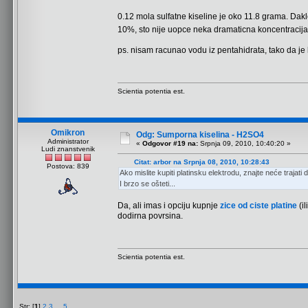
0.12 mola sulfatne kiseline je oko 11.8 grama. Dakle 
10%, sto nije uopce neka dramaticna koncentracij
ps. nisam racunao vodu iz pentahidrata, tako da je 
Scientia potentia est.
Omikron
Odg: Sumporna kiselina - H2SO4
Administrator
«
Odgovor #19 na:
Srpnja 09, 2010, 10:40:20 »
Ludi znanstvenik
Citat: arbor na Srpnja 08, 2010, 10:28:43
Postova: 839
Ako mislite kupiti platinsku elektrodu, znajte neće trajati d
I brzo se ošteti...
Da, ali imas i opciju kupnje
zice od ciste platine
(i
dodirna povrsina.
Scientia potentia est.
Str: [
1
]
2
3
...
5