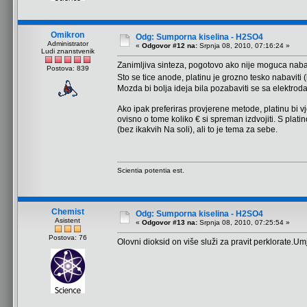
Omikron
Odg: Sumporna kiselina - H2SO4
Administrator
«
Odgovor #12 na:
Srpnja 08, 2010, 07:16:24 »
Ludi znanstvenik
Zanimljiva sinteza, pogotovo ako nije moguca nab
Postova: 839
Sto se tice anode, platinu je grozno tesko nabaviti
Mozda bi bolja ideja bila pozabaviti se sa elektrod
Ako ipak preferiras provjerene metode, platinu bi v
ovisno o tome koliko € si spreman izdvojiti. S pla
(bez ikakvih Na soli), ali to je tema za sebe.
Scientia potentia est.
Chemist
Odg: Sumporna kiselina - H2SO4
Asistent
«
Odgovor #13 na:
Srpnja 08, 2010, 07:25:54 »
Postova: 76
Olovni dioksid on više služi za pravit perklorate.Umj