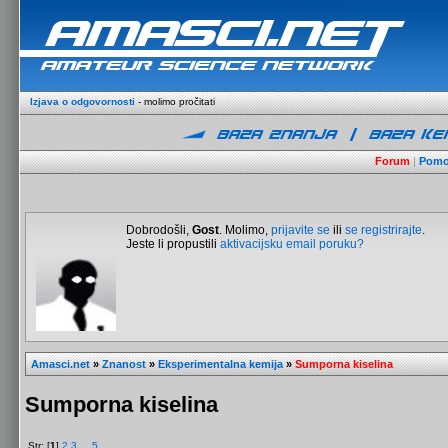
Izjava o odgovornosti
- molimo pročitati
Forum
|
Pom
Dobrodošli,
Gost
. Molimo,
prijavite se
ili
se registrirajte
.
Jeste li propustili
aktivacijsku email poruku?
Amasci.net
»
Znanost
»
Eksperimentalna kemija
»
Sumporna kiselina
Sumporna kiselina
Str: [
1
]
2
3
...
5