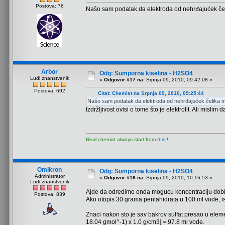
Postova: 76
Našo sam podatak da elektroda od nehrđajućek čelik
Arbor
Odg: Sumporna kiselina - H2SO4
Ludi znanstvenik
«
Odgovor #17 na:
Srpnja 09, 2010, 09:42:08 »
Postova: 692
Citat: Chemist na Srpnja 09, 2010, 09:25:44
Našo sam podatak da elektroda od nehrđajućek čelika može
Izdržljivost ovisi o tome što je elektrolit. Ali misli
Real chemist always start from
this
!!
Omikron
Odg: Sumporna kiselina - H2SO4
Administrator
«
Odgovor #18 na:
Srpnja 09, 2010, 10:16:53 »
Ludi znanstvenik
Ajde da odredimo onda mogucu koncentraciju dobi
Postova: 839
Ako otopis 30 grama pentahidrata u 100 ml vode, is
Znaci nakon sto je sav bakrov sulfat presao u eleme
18.04 gmol^-1) x 1.0 g/cm3] = 97.8 ml vode.