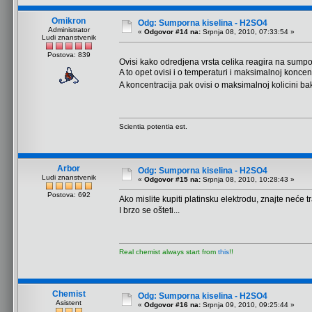
Omikron
Odg: Sumporna kiselina - H2SO4
Administrator
«
Odgovor #14 na:
Srpnja 08, 2010, 07:33:54 »
Ludi znanstvenik
Postova: 839
Ovisi kako odredjena vrsta celika reagira na sumpo
A to opet ovisi i o temperaturi i maksimalnoj koncen
A koncentracija pak ovisi o maksimalnoj kolicini b
Scientia potentia est.
Arbor
Odg: Sumporna kiselina - H2SO4
Ludi znanstvenik
«
Odgovor #15 na:
Srpnja 08, 2010, 10:28:43 »
Postova: 692
Ako mislite kupiti platinsku elektrodu, znajte neće tr
I brzo se ošteti...
Real chemist always start from
this
!!
Chemist
Odg: Sumporna kiselina - H2SO4
Asistent
«
Odgovor #16 na:
Srpnja 09, 2010, 09:25:44 »