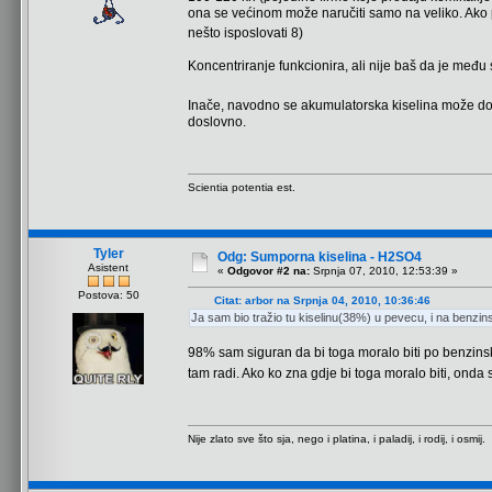
ona se većinom može naručiti samo na veliko. Ako 
nešto isposlovati 8)
Koncentriranje funkcionira, ali nije baš da je među s
Inače, navodno se akumulatorska kiselina može dob
doslovno.
Scientia potentia est.
Tyler
Odg: Sumporna kiselina - H2SO4
Asistent
«
Odgovor #2 na:
Srpnja 07, 2010, 12:53:39 »
Postova: 50
Citat: arbor na Srpnja 04, 2010, 10:36:46
Ja sam bio tražio tu kiselinu(38%) u pevecu, i na benzins
98% sam siguran da bi toga moralo biti po benzins
tam radi. Ako ko zna gdje bi toga moralo biti, onda 
Nije zlato sve što sja, nego i platina, i paladij, i rodij, i osmij.