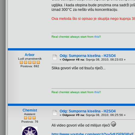
ugljika. I kada otopina bude prozirna ona sadrži j
iznad 300°C za nešto višu koncentraciju.
Ova metoda što si opisao je skuplja nego kupnja 38%
Real chemist always start from
this
!!
Arbor
Odg: Sumporna kiselina - H2SO4
Ludi znanstvenik
«
Odgovor #8 na:
Srpnja 08, 2010, 06:23:03 »
Postova: 692
Slika govori više od tisuću riječi...
Real chemist always start from
this
!!
Chemist
Odg: Sumporna kiselina - H2SO4
Asistent
«
Odgovor #9 na:
Srpnja 08, 2010, 06:25:56 »
Postova: 76
Ali video govori više od milijun rijeći
http://www.youtube.com/watch?v=5dUSF9Gl0xE