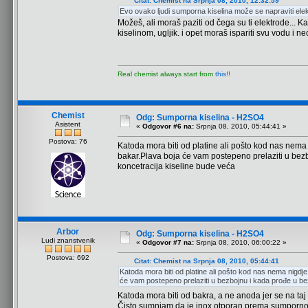
Citat: Chemist na Srpnja 08, 2010, 12:32:59
Evo ovako ljudi sumporna kiselina može se napraviti ele
Možeš, ali moraš paziti od čega su ti elektrode...
kiselinom, ugljik. i opet moraš ispariti svu vodu i neć
Real chemist always start from
this
!!
Chemist
Odg: Sumporna kiselina - H2SO4
Asistent
«
Odgovor #6 na:
Srpnja 08, 2010, 05:44:41 »
Postova: 76
Katoda mora biti od platine ali pošto kod nas nema 
bakar.Plava boja će vam postepeno prelaziti u bezb
koncetracija kiseline bude veća
Arbor
Odg: Sumporna kiselina - H2SO4
Ludi znanstvenik
«
Odgovor #7 na:
Srpnja 08, 2010, 06:00:22 »
Postova: 692
Citat: Chemist na Srpnja 08, 2010, 05:44:41
Katoda mora biti od platine ali pošto kod nas nema nigdje
će vam postepeno prelaziti u bezbojnu i kada prođe u bez
Katoda mora biti od bakra, a ne anoda jer se na ta
Čisto sumnjam da je inox otporan prema sumpornoj k