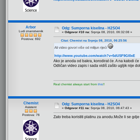
Arbor
Odg: Sumporna kiselina - H2SO4
Ludi znanstvenik
«
Odgovor #10 na:
Srpnja 08, 2010, 06:32:08 »
Postova: 692
Citat: Chemist na Srpnja 08, 2010, 06:25:56
Ali video govori više od milijun rijeći
http://www.youtube.com/watch?v=5dUSF9Gl0xE
Ako je anoda od bakra, korodirat će. A na katodi će s
Odličan video zapis i sada vidiš zašto ugljik nije 
Real chemist always start from
this
!!
Chemist
Odg: Sumporna kiselina - H2SO4
Asistent
«
Odgovor #11 na:
Srpnja 08, 2010, 06:47:43 »
Postova: 76
Zato treba koristiti platinu za anodu.Može li se gdj