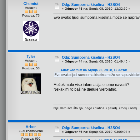
Chemist
Odg: Sumporna kiselina - H2SO4
Asistent
«
Odgovor #3 na:
Srpnja 08, 2010, 12:32:59 »
Postova: 76
Evo ovako ljudi sumporna kiselina može se napravi
Tyler
Odg: Sumporna kiselina - H2SO4
Asistent
«
Odgovor #4 na:
Srpnja 08, 2010, 01:49:45 »
Postova: 50
Citat: Chemist na Srpnja 08, 2010, 12:32:59
Evo ovako ljudi sumporna kiselina može se napraviti ele
Možeš malo vise informacija o tome navesti?
Nekak mi to baš ne djeluje vjerojatno.
Nije zlato sve što sja, nego i platina, i paladij, i rodij, i osmij.
Arbor
Odg: Sumporna kiselina - H2SO4
Ludi znanstvenik
«
Odgovor #5 na:
Srpnja 08, 2010, 03:09:08 »
Postova: 692